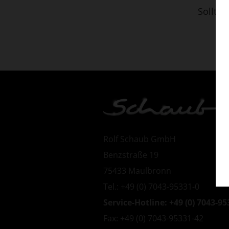
Sollten
Rolf Schaub GmbH
Benzstraße 19
75433 Maulbronn
Tel.: +49 (0) 7043-95331-0
Service-Hotline: +49 (0) 7043-95
Fax: +49 (0) 7043-95331-42