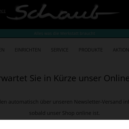
VICE
Alles was die Werkstatt braucht
EN
EINRICHTEN
SERVICE
PRODUKTE
AKTIO
rwartet Sie in Kürze unser Onlin
den automatisch über unseren Newsletter-Versand inf
sobald unser Shop online ist.