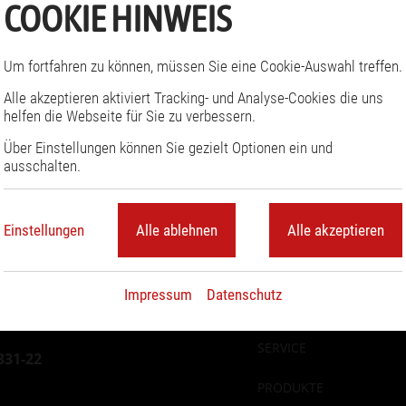
COOKIE HINWEIS
 Sie sich noch nicht für unseren Newsletter registrier
können sie das
hier
tun.
Um fortfahren zu können, müssen Sie eine Cookie-Auswahl treffen.
Alle akzeptieren aktiviert Tracking- und Analyse-Cookies die uns
helfen die Webseite für Sie zu verbessern.
Über Einstellungen können Sie gezielt Optionen ein und
ausschalten.
N
HOME
a
v
i
UNTERNEHMEN
g
Einstellungen
Alle ablehnen
Alle akzeptieren
a
t
i
PLANEN
o
n
Impressum
Datenschutz
ü
EINRICHTEN
b
e
r
SERVICE
s
331-22
p
r
PRODUKTE
i
n